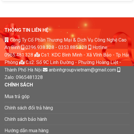
THÔNG TIN LIÊN HỆ
Công Ty Cổ Phần Thương Mại & Dịch Vụ Công Nghệ Cao
An Bình
0396.938.328
-
0353.885.328
Hotline:
0965.481.328
Cs1: KDC Bình Minh - Xã Vĩnh Bảo - Tp Hải
Phòng
Cs2: Số 9C Linh Đường - Phường Hoàng Liệt -
Thành Phố Hà Nội
anbinhgroupvietnam@gmail.com
Zalo: 0965481328
CHÍNH SÁCH
Mua trả góp
Chính sách đổi trả hàng
Chính sách bảo hành
Hướng dẫn mua hàng