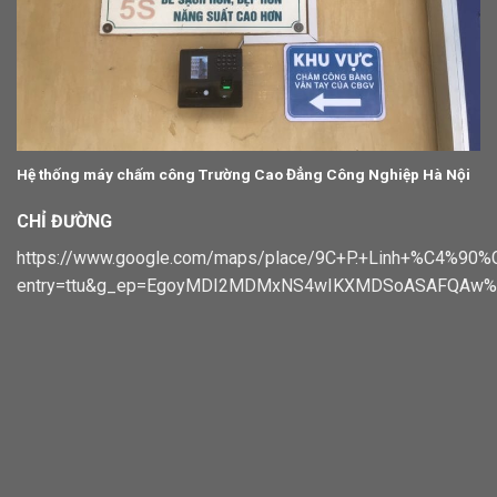
Hệ thống máy chấm công Trường Cao Đẳng Công Nghiệp Hà Nội
CHỈ ĐƯỜNG
https://www.google.com/maps/place/9C+P.+Linh+%C4%
entry=ttu&g_ep=EgoyMDI2MDMxNS4wIKXMDSoASAFQAw