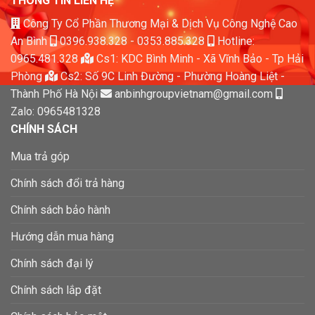
THÔNG TIN LIÊN HỆ
Công Ty Cổ Phần Thương Mại & Dịch Vụ Công Nghệ Cao
An Bình
0396.938.328
-
0353.885.328
Hotline:
0965.481.328
Cs1: KDC Bình Minh - Xã Vĩnh Bảo - Tp Hải
Phòng
Cs2: Số 9C Linh Đường - Phường Hoàng Liệt -
Thành Phố Hà Nội
anbinhgroupvietnam@gmail.com
Zalo: 0965481328
CHÍNH SÁCH
Mua trả góp
Chính sách đổi trả hàng
Chính sách bảo hành
Hướng dẫn mua hàng
Chính sách đại lý
Chính sách lắp đặt