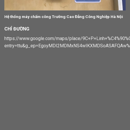
Hệ thống máy chấm công Trường Cao Đẳng Công Nghiệp Hà Nội
CHỈ ĐƯỜNG
https://www.google.com/maps/place/9C+P.+Linh+%C4%
entry=ttu&g_ep=EgoyMDI2MDMxNS4wIKXMDSoASAFQAw