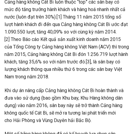
Cảng hàng không Cát Bi luôn thuộc “top” các sân bay có
mức độ tăng trưởng hành khách và hàng hoá nhanh nhất cả
nước (luôn đạt trên 30%).[1] Tháng 11 năm 2015 tổng số
lượt hành khách đi đến qua Cảng hàng không Cát Bi ước đạt
1.090.550 lượt, tăng 40,09% so với cùng kỳ năm 2014.
[2] Theo Báo cáo Kết quả sản xuất kinh doanh năm 2015
của Tổng Công ty Cảng hàng không Việt Nam (ACV) thì trong
năm 2015, Cảng hàng không Cát Bi đón 1.256.719 lượt hành
khách, tăng 35,6% so với năm trước đó.[3], là sân bay có
lượng khách thông qua nhiều thứ 6 trong các sân bay Việt
Nam trong năm 2018.
Khi dự án nâng cấp Cảng hàng không Cát Bi hoàn thành và
đưa vào sử dụng (bao gồm Khu bay, Khu Hàng không dân
dụng) vào năm 2016, sân bay này sẽ trở thành Cảng hàng
không quốc tế Cát Bi, sẽ mở ra tương lai phát triển mới
cho Hải Phòng và Vùng Duyên hải Bắc Bộ.
Một số hãng hàng không đã có kế hoạch lựa chọn sân