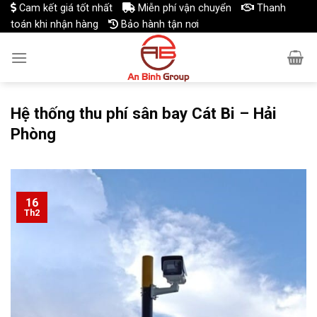
Skip
Cam kết giá tốt nhất
Miễn phí vận chuyển
Thanh
toán khi nhận hàng
Bảo hành tận nơi
to
content
Hệ thống thu phí sân bay Cát Bi – Hải
Phòng
16
Th2