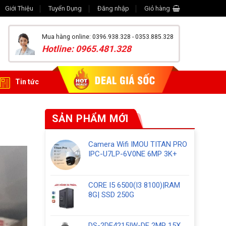
Giới Thiệu
Tuyển Dụng
Đăng nhập
Giỏ hàng
Mua hàng online: 0396.938.328 - 0353.885.328
Hotline: 0965.481.328
Tin tức
SẢN PHẨM MỚI
Camera Wifi IMOU TITAN PRO
IPC-U7LP-6V0NE 6MP 3K+
CORE I5 6500(I3 8100)|RAM
8G| SSD 250G
DS-2DE4215IW-DE 2MP 15X