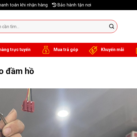
anh toán khi nhận hàng
Bảo hành tận nơi
hàng trực tuyến
Mua trả góp
Khuyến mãi
ho đầm hồ