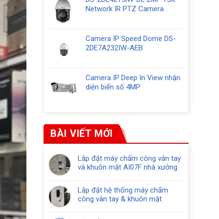
Network IR PTZ Camera
Camera IP Speed Dome DS-
2DE7A232IW-AEB
Camera IP Deep In View nhận
diện biển số 4MP
BÀI VIẾT MỚI
Lắp đặt máy chấm công vân tay
và khuôn mặt AI07F nhà xưởng
Lắp đặt hệ thống máy chấm
công vân tay & khuôn mặt