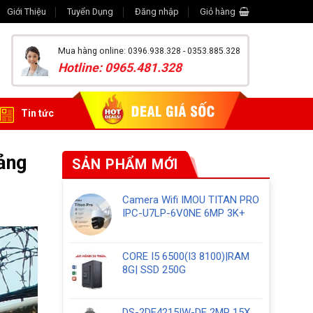
Giới Thiệu
Tuyển Dụng
Đăng nhập
Giỏ hàng
Mua hàng online: 0396.938.328 - 0353.885.328
Hotline: 0965.481.328
Tin tức
ảng
SẢN PHẨM MỚI
Camera Wifi IMOU TITAN PRO
IPC-U7LP-6V0NE 6MP 3K+
CORE I5 6500(I3 8100)|RAM
8G| SSD 250G
DS-2DE4215IW-DE 2MP 15X