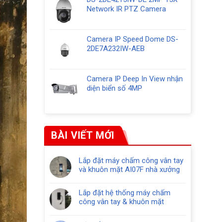
Network IR PTZ Camera
Camera IP Speed Dome DS-
2DE7A232IW-AEB
Camera IP Deep In View nhận
diện biển số 4MP
BÀI VIẾT MỚI
Lắp đặt máy chấm công vân tay
và khuôn mặt AI07F nhà xưởng
Lắp đặt hệ thống máy chấm
công vân tay & khuôn mặt