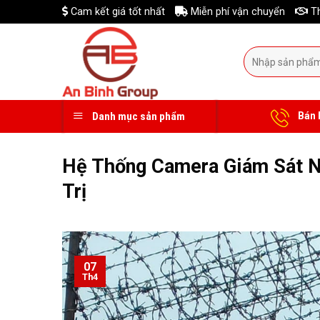
Skip
Cam kết giá tốt nhất
Miễn phí vận chuyển
Th
to
content
Tìm
kiếm:
Bán 
Danh mục sản phẩm
Hệ Thống Camera Giám Sát N
Trị
07
Th4