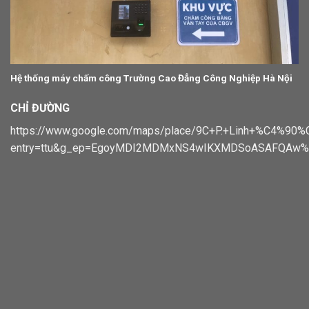
Hệ thống máy chấm công Trường Cao Đẳng Công Nghiệp Hà Nội
CHỈ ĐƯỜNG
https://www.google.com/maps/place/9C+P.+Linh+%C4%
entry=ttu&g_ep=EgoyMDI2MDMxNS4wIKXMDSoASAFQAw