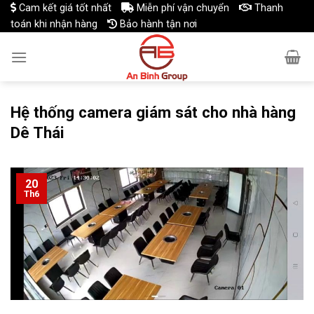
Skip
Cam kết giá tốt nhất
Miễn phí vận chuyển
Thanh
toán khi nhận hàng
Bảo hành tận nơi
to
content
Hệ thống camera giám sát cho nhà hàng
Dê Thái
20
Th6