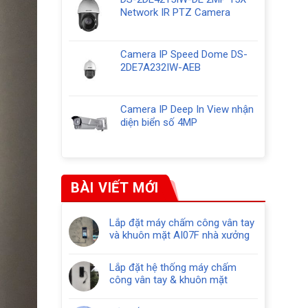
Network IR PTZ Camera
Camera IP Speed Dome DS-
2DE7A232IW-AEB
Camera IP Deep In View nhận
diện biển số 4MP
BÀI VIẾT MỚI
Lắp đặt máy chấm công vân tay
và khuôn mặt AI07F nhà xưởng
Lắp đặt hệ thống máy chấm
công vân tay & khuôn mặt