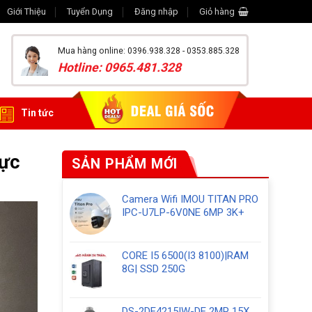
Giới Thiệu
Tuyển Dụng
Đăng nhập
Giỏ hàng
Mua hàng online: 0396.938.328 - 0353.885.328
Hotline: 0965.481.328
Tin tức
lực
SẢN PHẨM MỚI
Camera Wifi IMOU TITAN PRO
IPC-U7LP-6V0NE 6MP 3K+
CORE I5 6500(I3 8100)|RAM
8G| SSD 250G
DS-2DE4215IW-DE 2MP 15X