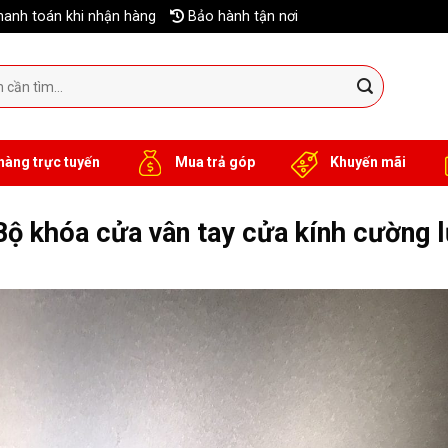
anh toán khi nhận hàng
Bảo hành tận nơi
hàng trực tuyến
Mua trả góp
Khuyến mãi
ộ khóa cửa vân tay cửa kính cường 