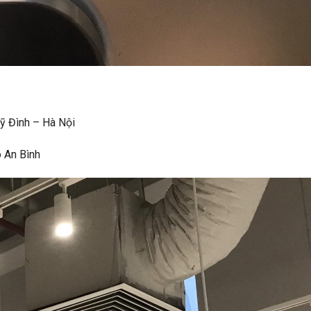
ỹ Đình – Hà Nội
o An Bình