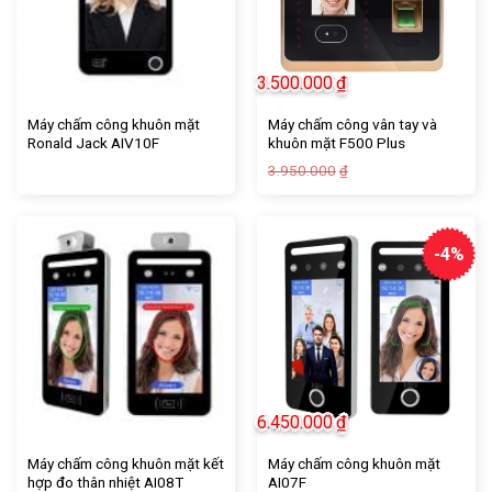
3.500.000
₫
Máy chấm công khuôn mặt
Máy chấm công vân tay và
Ronald Jack AIV10F
khuôn mặt F500 Plus
Giá
Giá
3.950.000
₫
gốc
hiện
là:
tại
3.950.000₫.
là:
3.500.000₫.
-4%
6.450.000
₫
Máy chấm công khuôn mặt kết
Máy chấm công khuôn mặt
hợp đo thân nhiệt AI08T
AI07F