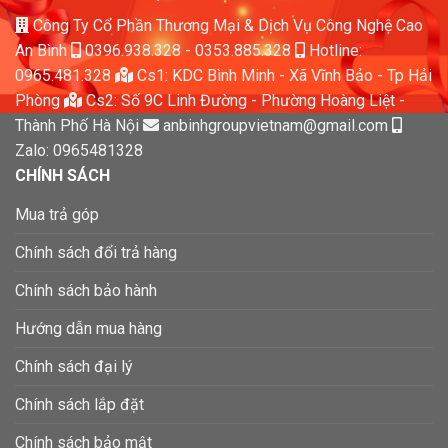
Công Ty Cổ Phần Thương Mại & Dịch Vụ Công Nghệ Cao
An Bình
0396.938.328
-
0353.885.328
Hotline:
0965.481.328
Cs1: KDC Bình Minh - Xã Vĩnh Bảo - Tp Hải
Phòng
Cs2: Số 9C Linh Đường - Phường Hoàng Liệt -
Thành Phố Hà Nội
anbinhgroupvietnam@gmail.com
Zalo: 0965481328
CHÍNH SÁCH
Mua trả góp
Chính sách đổi trả hàng
Chính sách bảo hành
Hướng dẫn mua hàng
Chính sách đại lý
Chính sách lắp đặt
Chính sách bảo mật