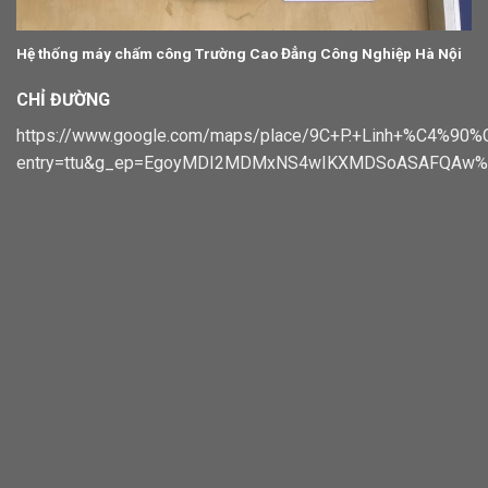
Hệ thống máy chấm công Trường Cao Đẳng Công Nghiệp Hà Nội
CHỈ ĐƯỜNG
https://www.google.com/maps/place/9C+P.+Linh+%C4%
entry=ttu&g_ep=EgoyMDI2MDMxNS4wIKXMDSoASAFQAw