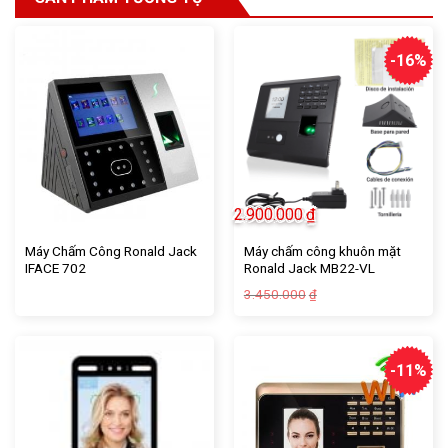
-16%
2.900.000
₫
Máy Chấm Công Ronald Jack
Máy chấm công khuôn mặt
IFACE 702
Ronald Jack MB22-VL
Giá
Giá
3.450.000
₫
gốc
hiện
là:
tại
3.450.000₫.
là:
2.900.000₫.
-11%