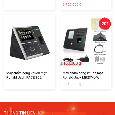
Giá
Giá
6.750.000
₫
gốc
hiện
là:
tại
6.750.000₫.
là:
6.450.000₫.
-20%
3.150.000
₫
Máy chấm công khuôn mặt
Máy chấm công khuôn mặt
Ronald Jack IFACE 302
Ronald Jack MB23VL-W
Giá
Giá
3.950.000
₫
gốc
hiện
là:
tại
3.950.000₫.
là:
3.150.000₫.
THÔNG TIN LIÊN HỆ